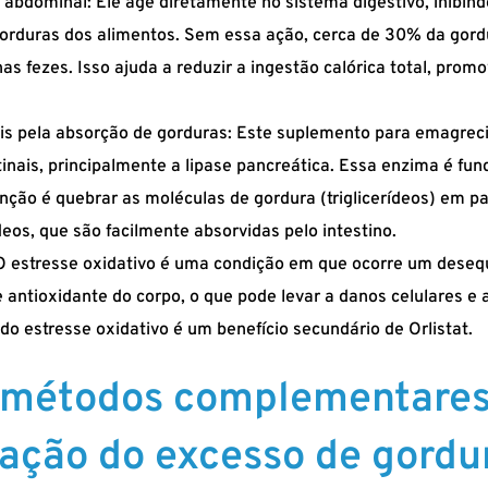
 abdominal: Ele age diretamente no sistema digestivo, inibind
rduras dos alimentos. Sem essa ação, cerca de 30% da gordu
nas fezes. Isso ajuda a reduzir a ingestão calórica total, pro
is pela absorção de gorduras: Este suplemento para emagrec
tinais, principalmente a lipase pancreática. Essa enzima é fu
unção é quebrar as moléculas de gordura (triglicerídeos) em
eos, que são facilmente absorvidas pelo intestino.
O estresse oxidativo é uma condição em que ocorre um desequ
de antioxidante do corpo, o que pode levar a danos celulares 
do estresse oxidativo é um benefício secundário de Orlistat.
 métodos complementares 
nação do excesso de gordu