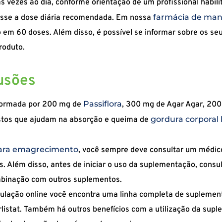
 vezes ao dia, conforme orientação de um profissional habil
farmácia de man
passe a dose diária recomendada. Em nossa
 em 60 doses. Além disso, é possível se informar sobre os se
roduto.
lusões
Passiflora
 formada por 200 mg de
, 300 mg de Agar Agar, 20
gordura corporal 
stos que ajudam na absorção e queima de
ara emagrecimento
, você sempre deve consultar um médico
s. Além disso, antes de iniciar o uso da suplementação, consu
mbinação com outros suplementos.
ulação online você encontra uma linha completa de supleme
istat. Também há outros benefícios com a utilização da sup