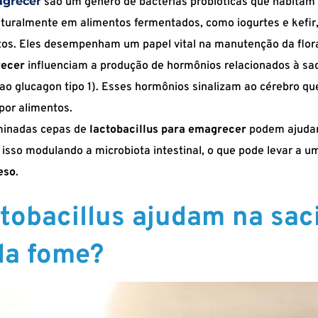
agrecer
são um gênero de bactérias probióticas que habitam o
turalmente em alimentos fermentados, como iogurtes e kefi
. Eles desempenham um papel vital na manutenção da flora 
recer
influenciam a produção de hormônios relacionados à sac
o glucagon tipo 1). Esses hormônios sinalizam ao cérebro que 
por alimentos.
minadas cepas de
lactobacillus para emagrecer
podem ajudar
 isso modulando a microbiota intestinal, o que pode levar a
eso
.
tobacillus ajudam na sac
da fome?