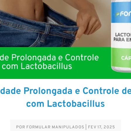
dade Prolongada e Controle d
com Lactobacillus
POR
FORMULAR MANIPULADOS
|
FEV 17, 2025