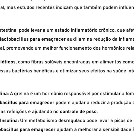
nal, mas estudos recentes indicam que também podem influenc
intestinal pode levar a um estado inflamatório crônico, que a
lactobacillus para emagrecer
auxiliam na redução da infla
tinal, promovendo um melhor funcionamento dos hormônios rel
ióticos
, como fibras solúveis encontradas em alimentos como 
ssas bactérias benéficas e otimizar seus efeitos na saúde int
lina
: A grelina é um hormônio responsável por estimular a f
obacillus para emagrecer
podem ajudar a reduzir a produção 
as refeições e ajudando no
controle de peso
.
Insulina:
Um metabolismo desregulado pode levar a picos de 
obacillus para emagrecer
ajudam a melhorar a sensibilidade à