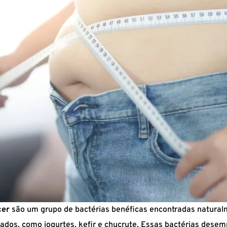
cer
são um grupo de bactérias benéficas encontradas natural
ados, como iogurtes, kefir e chucrute. Essas bactérias des